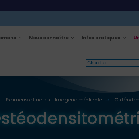
xamens
Nous connaître
Infos pratiques
Ur
Examens et actes
Imagerie médicale
Ostéoden
$
$
stéodensitométr