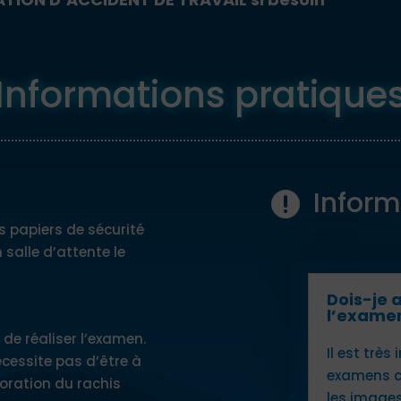
Informations pratique
Inform

s papiers de sécurité
salle d’attente le
Dois-je 
l’exame
 de réaliser l’examen.
Il est trè
écessite pas d’être à
examens ca
loration du rachis
les images