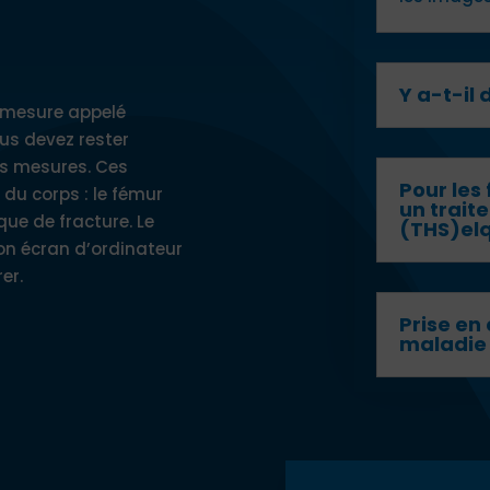
Y a-t-il
e mesure appelé
us devez rester
es mesures. Ces
Pour le
du corps : le fémur
un trait
que de fracture. Le
(THS)elq
on écran d’ordinateur
er.
Prise en
maladie 