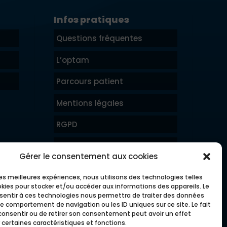
Infos pratiques
Questions fréquentes
L’optam
Parcours patient
Mentions légales
RGPD
Prendre rendez-vous
Gérer le consentement aux cookies
Accès résultats patients
 les meilleures expériences, nous utilisons des technologies telles
okies pour stocker et/ou accéder aux informations des appareils. Le
Accès médecins
nsentir à ces technologies nous permettra de traiter des données
le comportement de navigation ou les ID uniques sur ce site. Le fait
consentir ou de retirer son consentement peut avoir un effet
 certaines caractéristiques et fonctions.