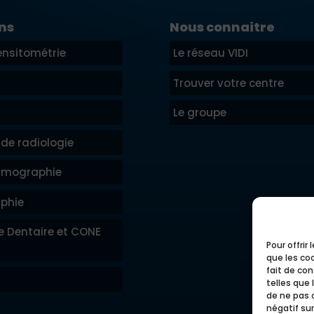
ns
Nous connaitre
nsitométrie
Le réseau VIDI
Trouver votre centre
Le groupe
de radiologie
mographie
phie
e Dentaire et CONE
Pour offrir
que les co
fait de co
telles que 
de ne pas 
négatif sur