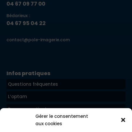
04 67 09 77 00
Bédarieux :
04 67 95 04 22
contact@pole-imagerie.com
Infos pratiques
Questions fréquentes
L’optam
Parcours patient
Gérer le consentement
Mentions légales
aux cookies