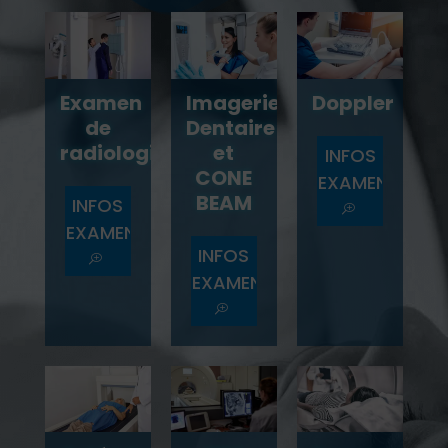
Examen
Imagerie
Doppler
de
Dentaire
radiologie
et
INFOS
CONE
EXAMEN
BEAM
INFOS
T
EXAMEN
INFOS
T
EXAMEN
T