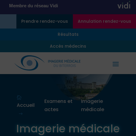
Membre du réseau Vidi
Prendre rendez-vous
Annulation rendez-vous
Résultats
Accès médecins

Examens et
Imagerie
Accueil
actes
médicale
$
Imagerie médicale