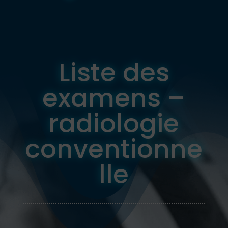
Liste des
examens –
radiologie
conventionne
lle