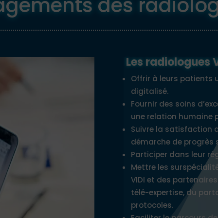
agements des radiolog
Les radiologues V
Offrir à leurs patients u
digitalisé.
Fournir des soins d’exc
une relation humaine 
Suivre la satisfaction 
démarche de progrès su
Participer dans leur r
Mettre les surspécialit
VIDI et des partenaire
télé-expertise, du pa
protocoles.
Faciliter le parcours 