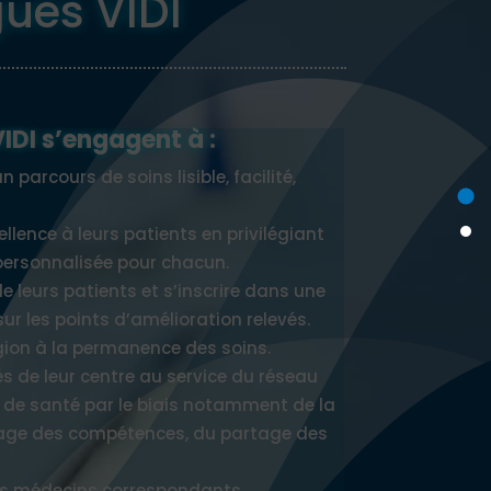
ues VIDI
IDI s’engagent à :
n parcours de soins lisible, facilité,
ellence à leurs patients en privilégiant
personnalisée pour chacun.
de leurs patients et s’inscrire dans une
r les points d’amélioration relevés.
égion à la permanence des soins.
és de leur centre au service du réseau
s de santé par le biais notamment de la
rtage des compétences, du partage des
des médecins correspondants.