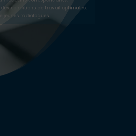
 des conditions de travail optimales.
 de jeunes radiologues.