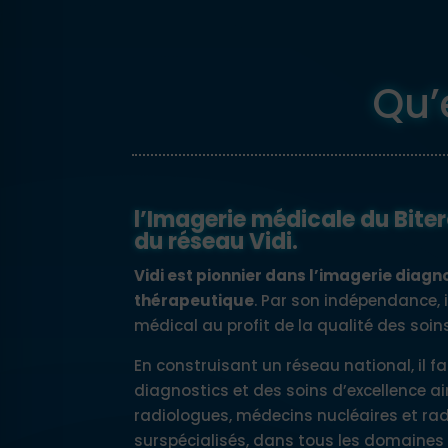
 anti-crise
 adapté au TDAH
Qu’
 cécité
l’Imagerie médicale du Bite
sécurisé épilepsie
du réseau Vidi.
Vidi est pionnier dans l’imagerie diagn
thérapeutique
. Par son indépendance, i
médical au profit de la qualité des soin
En construisant un réseau national, il fa
diagnostics et des soins d’excellence ai
radiologues, médecins nucléaires et ra
surspécialisés, dans tous les domaine