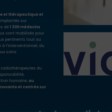
e et thérapeutique et
 implantés sur
lus de
1 300 médecins
ous sont mobilisés pour
lus pertinents tout au
à l’interventionnel, du
aux soins
t radiothérapeutes du
sponsabilité,
lation humaine,
au
novante et centrée sur