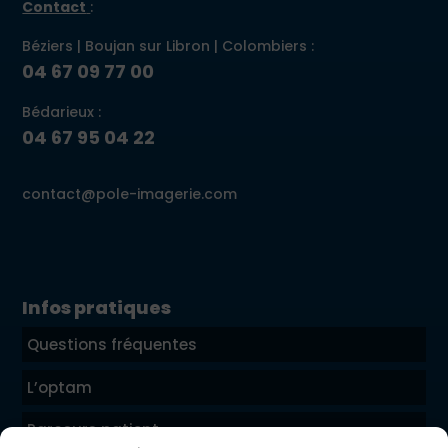
Contact
:
Béziers | Boujan sur Libron | Colombiers :
04 67 09 77 00
Bédarieux :
04 67 95 04 22
contact@pole-imagerie.com
Infos pratiques
Questions fréquentes
L’optam
Parcours patient