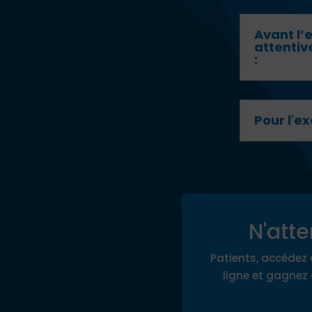
Avant l
attentiv
:
Pour l'e
N'atte
Patients, accédez 
ligne et gagnez 