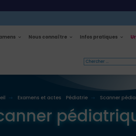
xamens
Nous connaître
Infos pratiques
Ur
eil
Examens et actes
Pédiatrie
Scanner pédia
$
$
canner pédiatriq