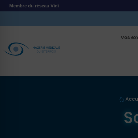
Membre du réseau Vidi
Vos e
Accu

S
 malvoyant