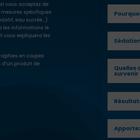
t si vous acceptez de
s mesures spécifiques
Pourquoi
édatif, eau sucrée…)
 les informations le
t vous expliquera les
Sédation
ographies en coupes
n d’un produit de
Quelles 
survenir
Résultat
Apportez