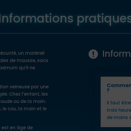
Informations pratique
Inform

écurité, un matériel
cales de mousse, sacs
maximum qu’il ne
Comment
tion veineuse par une
?
le. Chez l’enfant, les
coude ou de la main.
Il faut êt
 le cou, la main et le
trois heur
de moins d
l est en âge de