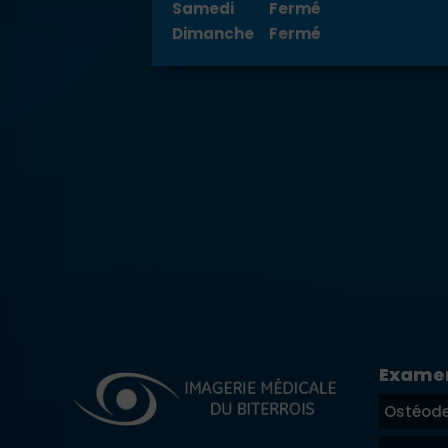
Samedi
Fermé
Dimanche
Fermé
Exame
Ostéode