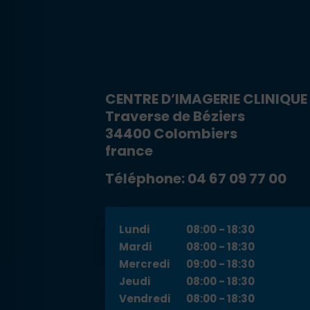
 anti-crise
 adapté au TDAH
CENTRE D’IMAGERIE CLINIQU
 cécité
Traverse de Béziers
34400
Colombiers
france
sécurisé épilepsie
Téléphone:
04 67 09 77 00
Lundi
08:00 - 18:30
Mardi
08:00 - 18:30
Mercredi
09:00 - 18:30
Jeudi
08:00 - 18:30
Vendredi
08:00 - 18:30