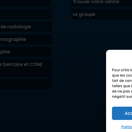
Trouver votre centre
Le groupe
de radiologie
mographie
phie
e Dentaire et CONE
Pour offrir
que les co
fait de co
telles que 
de ne pas 
négatif sur
Ac
Polit