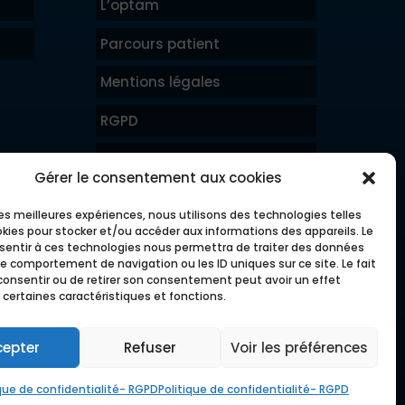
L’optam
Parcours patient
Mentions légales
RGPD
Prendre rendez-vous
Gérer le consentement aux cookies
Accès résultats patients
 les meilleures expériences, nous utilisons des technologies telles
okies pour stocker et/ou accéder aux informations des appareils. Le
Accès médecins
nsentir à ces technologies nous permettra de traiter des données
le comportement de navigation ou les ID uniques sur ce site. Le fait
consentir ou de retirer son consentement peut avoir un effet
 certaines caractéristiques et fonctions.
Imaginé & réalisé par
Peal Medical
by
Peal Solutions
cepter
Refuser
Voir les préférences
ique de confidentialité- RGPD
Politique de confidentialité- RGPD